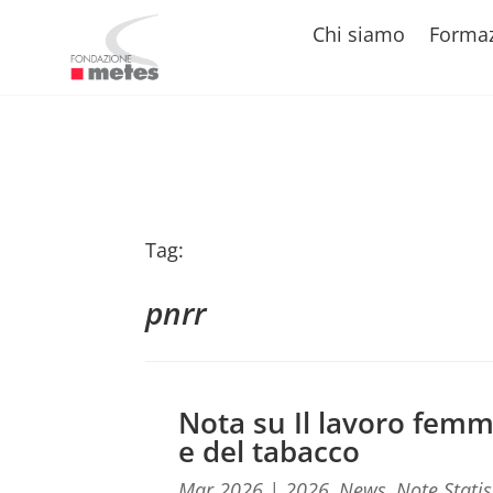
Chi siamo
Forma
Tag:
pnrr
Nota su Il lavoro femm
e del tabacco
Mar 2026
|
2026
,
News
,
Note Statis