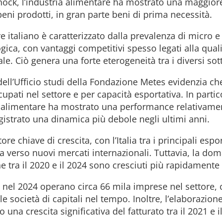
hock, l’industria alimentare ha mostrato una maggiore 
 beni prodotti, in gran parte beni di prima necessità.
tore italiano è caratterizzato dalla prevalenza di micro
ica, con vantaggi competitivi spesso legati alla quali
iale. Ciò genera una forte eterogeneità tra i diversi sot
ell’Ufficio studi della Fondazione Metes evidenzia che
upati nel settore e per capacità esportativa. In partic
 alimentare ha mostrato una performance relativamen
gistrato una dinamica più debole negli ultimi anni.
e chiave di crescita, con l’Italia tra i principali espo
 verso nuovi mercati internazionali. Tuttavia, la dom
e tra il 2020 e il 2024 sono cresciuti più rapidamente 
nel 2024 operano circa 66 mila imprese nel settore, 
e società di capitali nel tempo. Inoltre, l’elaborazion
a crescita significativa del fatturato tra il 2021 e i